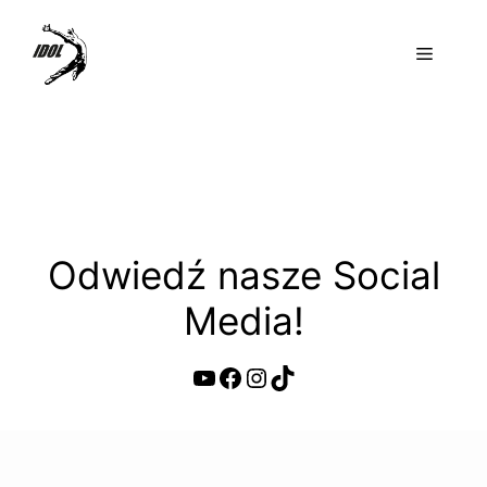
Przejdź
do
Menu
treści
Odwiedź nasze Social
Media!
YouTube
Facebook
Instagram
TikTok